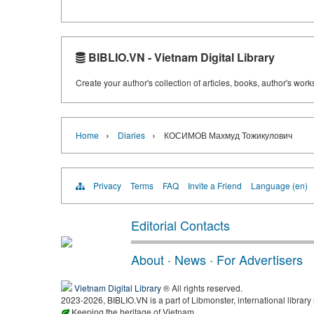
BIBLIO.VN - Vietnam Digital Library
Create your author's collection of articles, books, author's wor
›
›
Home
Diaries
КОСИМОВ Махмуд Тожикулович
Privacy
Terms
FAQ
Invite a Friend
Language (en)
Editorial Contacts
About
·
News
·
For Advertisers
Vietnam Digital Library
® All rights reserved.
2023-2026, BIBLIO.VN is a part of Libmonster, international library
Keeping the heritage of Vietnam