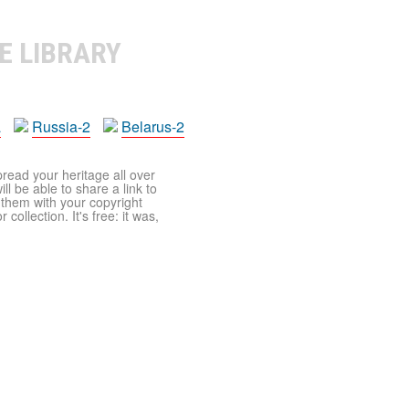
E LIBRARY
a
Russia-2
Belarus-2
pread your heritage all over
ll be able to share a link to
t them with your copyright
ollection. It's free: it was,