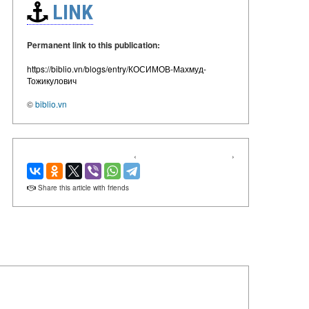
LINK
Permanent link to this publication:
https://biblio.vn/blogs/entry/КОСИМОВ-Махмуд-
Тожикулович
©
biblio.vn
‹
›
Share this article with friends