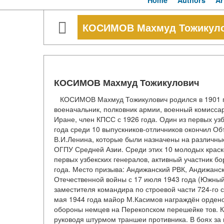
Home
Authors
Ar
КОСИМОВ Махмуд Тожикул
КОСИМОВ Махмуд Тожикулович
КОСИМОВ Махмуд Тожикулович родился в 1901 год
военачальник, полковник армии, военный комисса
Иране, член КПСС с 1926 года. Один из первых уз
года среди 10 выпускников-отличников окончил 
В.И.Ленина, которые были назначены на различны
ОГПУ Средней Азии. Среди этих 10 молодых краск
первых узбекских генералов, активный участник бо
года. Место призыва: Андижанский РВК, Андижанск
Отечественной войны с 17 июля 1943 года (Южный
заместителя командира по строевой части 724-го 
мая 1944 года майор М.Касимов награждён орден
обороны немцев на Перекопском перешейке тов. К
руководя штурмом траншеи противника. В боях за 