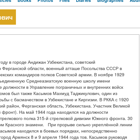
ticles
Books
Photos
Files
Diaries
Biographies
Audi
ович
у в городе Андижан Узбекистана, советский
р Ферганской области, военный атташе Посольства СССР в
бекских командиров полков Советской армии. В ноябре 1929
Объединенную Среднеазиатскую военную школу имени
е должности в Управление пограничных и внутренних войск
омов был также Касымов Махмуд Таджикулович, один из
рьбы с басмачеством в Узбекистане и Киргизии. В РККА с 1920
ий район, Ферганская область, Узбекистана. Участник Великой
 фронт). На май 1944 года находился на должности
стрелкового полка 315-й стрелковой дивизии Южного фронта. 30
ом Красного знамени. При прорыве сильно укреплённой линии
асымов находился в боевых порядках, непосредственно
город Армянск 8 и 9 апреля 1944 года тов. Касымов руководя