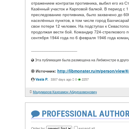
отражением контратак противника, выбил его из 
Казённый участок и Карповой балкой. В период с 1
преследованию противника, было захвачено до 60
населённых пунктов, в том числе город Бахчисарай
свои потери 12 человек. На подступах к Севастоп
продолжая вести бой. Командир 724-стрелкового п
сентября 1944 года по 6 февраля 1946 года команд
____________________
Эта публикация была размещена на Либмонстре в другой
Источник:
http://libmonster.ru/m/person/vi
Vasia P.
·
3307 days ago
0
2257
Мадумаров Кахрамон Абдурахмонович
PROFESSIONAL AUTHOR
Order by:
expand all