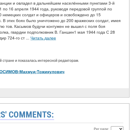
Станции и овладел в дальнейшем населёнными пунктами 3-й
1 по 16 апреля 1944 года, руководя передовой группой по
0 немецких солдат и офицеров и освобождено до 15
. В этих боях было уничтожено до 200 вражеских солдат, имея
олю тов. Касымов будучи контужен не вышел с поля боя
олка, гвардии подполковник В. Ганшин1 мая 1944 года С 28
ир 724-го ст ...
Читать далее
 стране и показалась интересной редакторам.
ew/КОСИМОВ-Махмуд-Тожикулович
S' COMMENTS:
Per page: