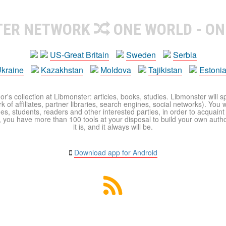
TER NETWORK
ONE WORLD - ON
US-Great Britain
Sweden
Serbia
kraine
Kazakhstan
Moldova
Tajikistan
Estoni
r's collection at Libmonster: articles, books, studies. Libmonster will s
 of affiliates, partner libraries, search engines, social networks). You wi
ues, students, readers and other interested parties, in order to acquain
 you have more than 100 tools at your disposal to build your own author c
it is, and it always will be.
Download app for Android