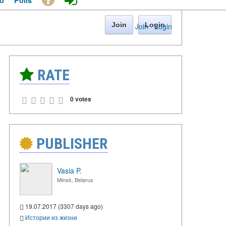
o
Polls
Join
Login
Join
·
Login
RATE
0 votes
PUBLISHER
Vasia P.
Minsk, Belarus
19.07.2017 (3307 days ago)
Истории из жизни