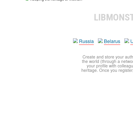
LIBMONS
Russia
Belarus
U
Create and store your autho
the world (through a network
your profile with colleag
heritage. Once you register,