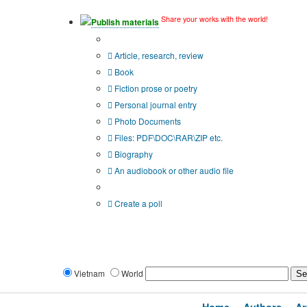
Share your works with the world!
Publish materials
Publication type?
Article, research, review
Book
Fiction prose or poetry
Personal journal entry
Photo Documents
Files: PDF\DOC\RAR\ZIP etc.
Biography
An audiobook or other audio file
Additional options:
Create a poll
Vietnam
World