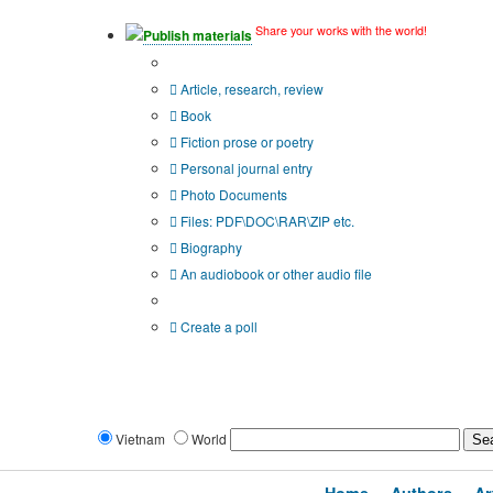
Share your works with the world!
Publish materials
Publication type?
Article, research, review
Book
Fiction prose or poetry
Personal journal entry
Photo Documents
Files: PDF\DOC\RAR\ZIP etc.
Biography
An audiobook or other audio file
Additional options:
Create a poll
Vietnam
World