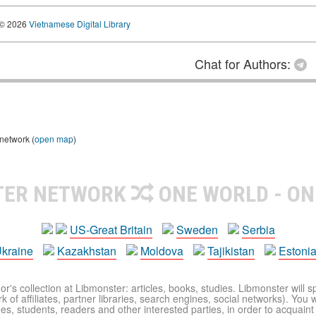
© 2026
Vietnamese Digital Library
Chat for Authors:
 network (
open map
)
TER NETWORK
ONE WORLD - ON
US-Great Britain
Sweden
Serbia
kraine
Kazakhstan
Moldova
Tajikistan
Estoni
r's collection at Libmonster: articles, books, studies. Libmonster will s
 of affiliates, partner libraries, search engines, social networks). You wi
ues, students, readers and other interested parties, in order to acquain