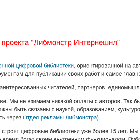
ь проекта "Либмонстр Интернешнл"
енной цифровой библиотеки
, ориентированной на а
ументам для публикации своих работ и самое главно
заинтересованных читателей, партнеров, единомышл
е. Мы не взимаем никакой оплаты с авторов. Так было
жны быть связаны с наукой, образованием, культурой
ать через
Отдел рекламы Либмонстра
).
 строят цифровые библиотеки уже более 15 лет. Мы
е время богат своим внутренним функционалом. Публи