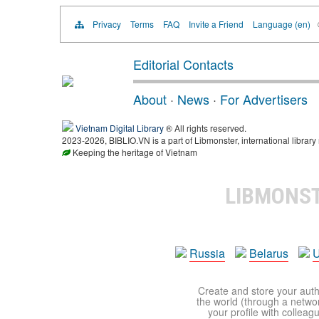
Privacy
Terms
FAQ
Invite a Friend
Language (en)
Editorial Contacts
About
·
News
·
For Advertisers
Vietnam Digital Library
® All rights reserved.
2023-2026, BIBLIO.VN is a part of Libmonster, international library
Keeping the heritage of Vietnam
LIBMONS
Russia
Belarus
U
Create and store your autho
the world (through a network
your profile with colleag