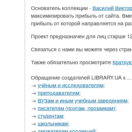
Основатель коллекции -
Василий Викто
максимизировать прибыль от сайта. Вм
прибыль от которой направляется на р
Проект предназначен для лиц старше 12
Связаться с нами вы можете через стра
Также обязательно просмотрите
Краткую
Обращение создателей LIBRARY.UA к ...
→
учёным и исследователям
;
→
преподавателям
;
→
ВУЗам и иным учебным заведениям
;
→
писателям (поэтам, прозаикам)
;
→
студентам
;
→
школьникам
;
→
держателям коллекций
;