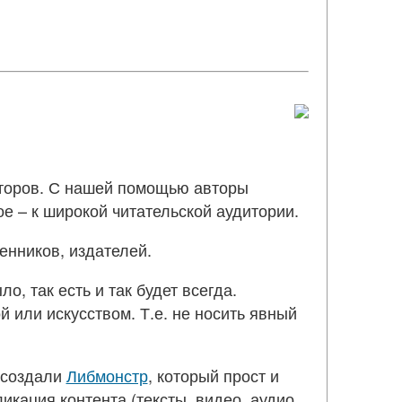
второв. С нашей помощью авторы
е – к широкой читательской аудитории.
енников, издателей.
, так есть и так будет всегда.
 или искусством. Т.е. не носить явный
 создали
Либмонстр
, который прост и
кация контента (тексты, видео, аудио,