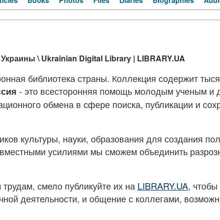
ticles
Books
Photos
Files
Diaries
Biographies
Audi
раины \ Ukrainian Digital Library | LIBRARY.UA
онная библиотека страны. Коллекция содержит тыс
- это всесторонняя помощь молодым ученым и д
ссия
ционного обмена в сфере поиска, публикации и сох
иков культуры, науки, образования для создания п
овместными усилиями мы сможем объединить разроз
 трудам, смело публикуйте их на
LIBRARY.UA
, чтобы
учной деятельности, и общение с коллегами, возмож