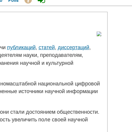
o
Polls
ячи
публикаций
,
статей
,
диссертаций
,
еятелям науки, преподавателям,
ранения научной и культурной
олномасштабной национальной цифровой
ненные источники научной информации
 они стали достоянием общественности.
ность увеличить поле своей научной