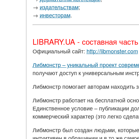
→
издательствам
;
→
инвесторам
.
LIBRARY.UA - составная част
Официальный сайт:
http://libmonster.com
Либмонстр – уникальный проект соврем
получают доступ к универсальным инстр
Либмонстр помогает авторам находить 
Либмонстр работает на бесплатной основ
Единственное условие – публикации дол
коммерческий характер (это легко сдел
Либмонстр был создан людьми, которые
интуитивен в обращении и в то же само