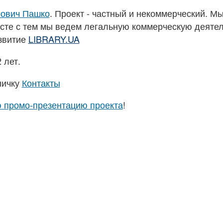
рович Пашко
. Проект - частный и некоммерческий. М
есте с тем мы ведем легальную коммерческую деяте
азвитие
LIBRARY.UA
 лет.
ничку
Контакты
 промо-презентацию проекта
!